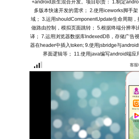
+android原生混合开发。项目职责： 1.制定an
多版本快速开发的需求； 2.使用iceworks脚手
域； 3.运用shouldComponentUpdate生命周
做路由控制，模拟页面跳转； 5.根据终端分辨率比例，
译； 7.运用浏览器数据库IndexedDB，存储广告
器在header中插入token; 9.使用jsbridge与an
界面逻辑等； 11.使用java编写androi